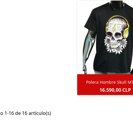

Vista rápida
Polera Hombre Skull M
Negro
Precio
16.590,00 CLP
 1-16 de 16 artículo(s)