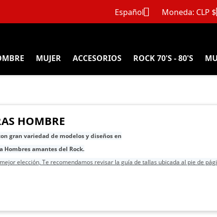

Español
Moneda:
CLP $
OMBRE
MUJER
ACCESORIOS
ROCK 70'S - 80'S
MU
RAS HOMBRE
on gran variedad de modelos y diseños en
ra Hombres amantes del Rock.
mejor elección,
Te recomendamos revisar la guía de tallas ubicada al pie de pág