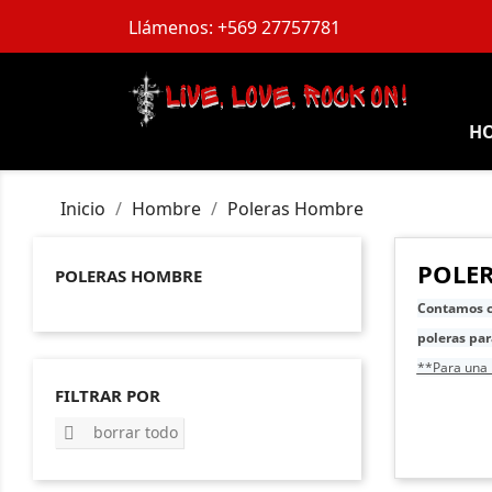
Llámenos:
+569 27757781
H
Inicio
Hombre
Poleras Hombre
POLE
POLERAS HOMBRE
Contamos c
poleras pa
**Para una 
FILTRAR POR
borrar todo
