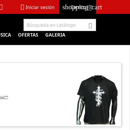
shopping_cart


Carrito
(0)
Iniciar sesión

SICA
OFERTAS
GALERIA
ina**