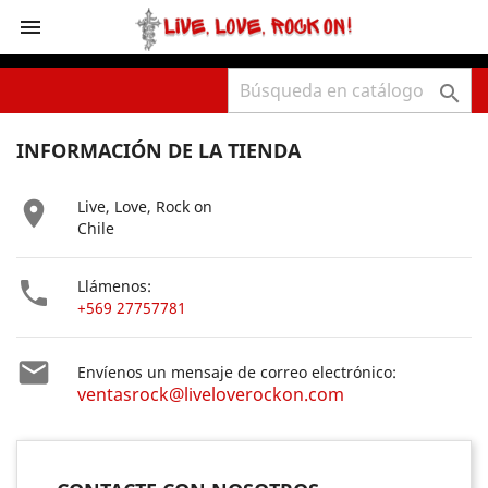
shopping_cart



INFORMACIÓN DE LA TIENDA

Live, Love, Rock on
Chile

Llámenos:
+569 27757781

Envíenos un mensaje de correo electrónico:
ventasrock@liveloverockon.com