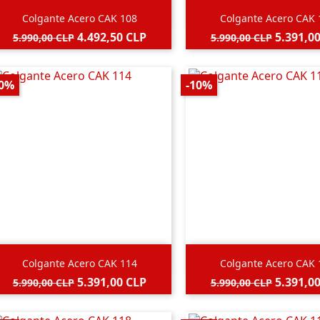


Vista rápida
Vista rápida
Colgante Acero CAK 108
Colgante Acero CAK 
Precio
Precio
Precio
Precio
4.492,50 CLP
5.391,0
5.990,00 CLP
5.990,00 CLP
base
base
10%
-10%


Vista rápida
Vista rápida
Colgante Acero CAK 114
Colgante Acero CAK 
Precio
Precio
Precio
Precio
5.391,00 CLP
5.391,0
5.990,00 CLP
5.990,00 CLP
base
base