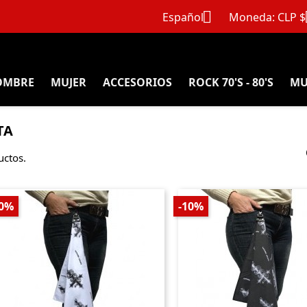

Español
Moneda:
CLP $
OMBRE
MUJER
ACCESORIOS
ROCK 70'S - 80'S
MU
TA
uctos.
10%
-10%