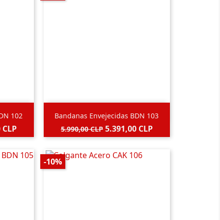

Vista rápida
BDN 102
Bandanas Envejecidas BDN 103
Gris
Precio
Precio
0 CLP
5.391,00 CLP
5.990,00 CLP
base
-10%