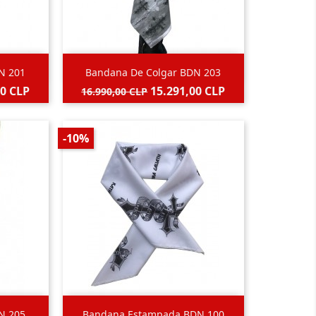

Vista rápida
N 201
Bandana De Colgar BDN 203
Gris
Precio
Precio
00 CLP
15.291,00 CLP
16.990,00 CLP
base
-10%

Vista rápida
N 205
Bandana Estampada BDN 100