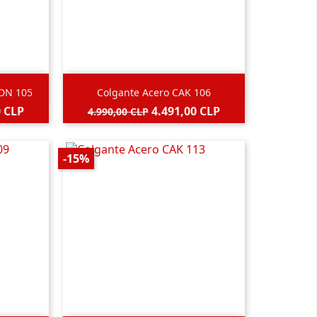

Vista rápida
BDN 105
Colgante Acero CAK 106
Precio
Precio
0 CLP
4.491,00 CLP
4.990,00 CLP
base
-15%