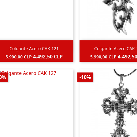


Vista rápida
Vista rápida
Colgante Acero CAK 121
Colgante Acero CAK 
Precio
Precio
Precio
Precio
4.492,50 CLP
4.492,5
5.990,00 CLP
5.990,00 CLP
base
base
10%
-10%