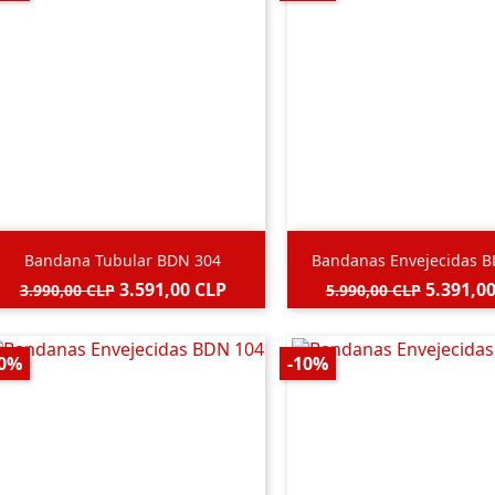


Vista rápida
Vista rápida
Bandana Tubular BDN 304
Bandanas Envejecidas 
Negro
Precio
Precio
Precio
Precio
3.591,00 CLP
5.391,0
3.990,00 CLP
5.990,00 CLP
base
base
10%
-10%