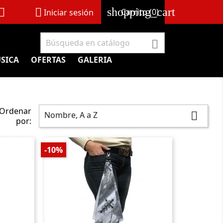
shopping_cart


Carrito
(0)
Iniciar sesión

SICA
OFERTAS
GALERIA
Ordenar
Nombre, A a Z

por:
-10%