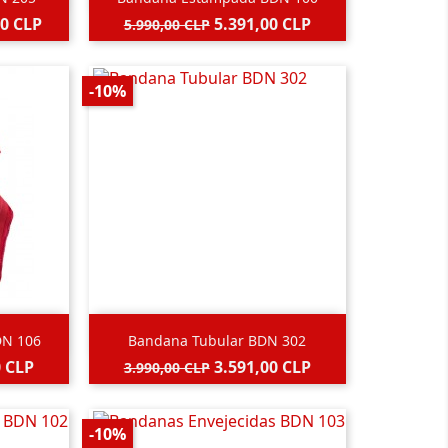
Blanco
Precio
Precio
00 CLP
5.391,00 CLP
5.990,00 CLP
base
-10%

Vista rápida
DN 106
Bandana Tubular BDN 302
Negro
Precio
Precio
0 CLP
3.591,00 CLP
3.990,00 CLP
base
-10%