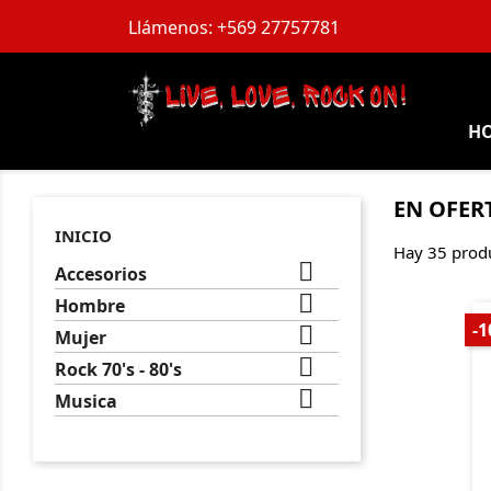
Llámenos:
+569 27757781
H
EN OFER
INICIO
Hay 35 prod

Accesorios

Hombre
-

Mujer

Rock 70's - 80's

Musica