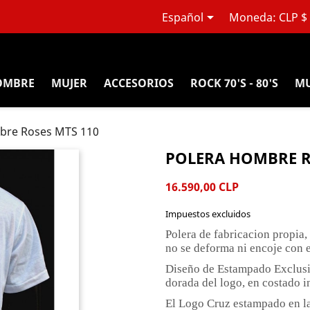

Español
Moneda:
CLP $
OMBRE
MUJER
ACCESORIOS
ROCK 70'S - 80'S
MU
bre Roses MTS 110
POLERA HOMBRE R
16.590,00 CLP
Impuestos excluidos
Polera de fabricacion propia,
no se deforma ni encoje con e
Diseño de Estampado Exclusiv
dorada del logo, en costado i
El Logo Cruz estampado en la 