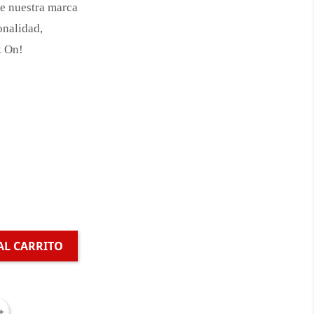
de nuestra marca
onalidad,
k On!
AL CARRITO