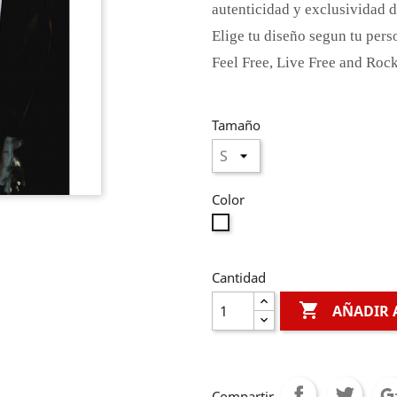
autenticidad y exclusividad 
Elige tu diseño segun tu pers
Feel Free, Live Free and Roc
Tamaño
Color
Blanco
Cantidad

AÑADIR 
Compartir