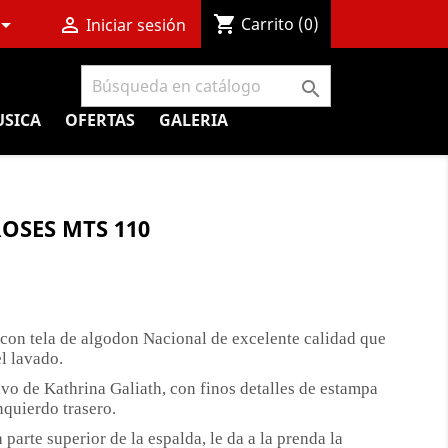
shopping_cart


Carrito
(0)
Iniciar sesión

SICA
OFERTAS
GALERIA
OSES MTS 110
 con tela de algodon Nacional de excelente calidad que
l lavado.
o de Kathrina Galiath, con finos detalles de estampa
nquierdo trasero.
parte superior de la espalda, le da a la prenda la