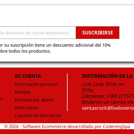
r su suscripción tiene un descuento adicional del 10%
bre todos los productos.
SU CUENTA
INFORMACIÓN DE LA
Live, Love, Rock on
Información personal
Chile
Pedidos
Llámenos:
+569 27757
os
Facturas por abono
Envíenos un correo ele
Direcciones
ventasrock@livelover
Cupones de descuento
© 2026 - Software Ecommerce desarrollado por CodeningSpa