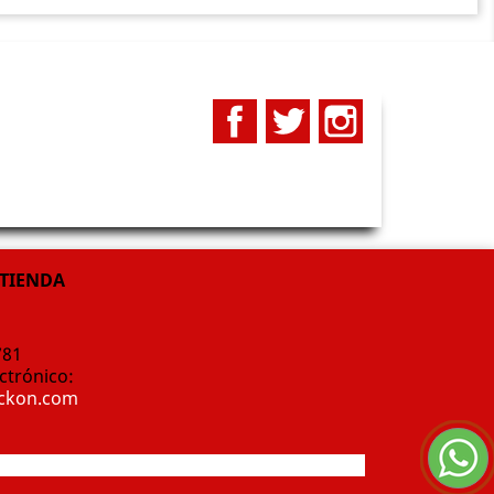
Facebook
Twitter
Instagram
 TIENDA
781
ctrónico:
ockon.com