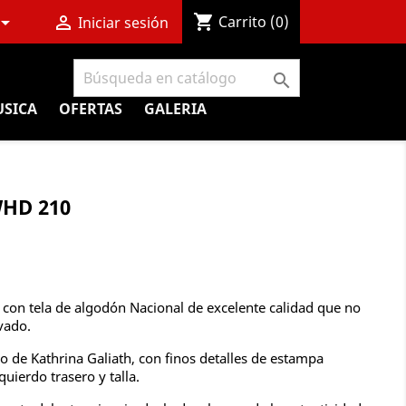
shopping_cart


Carrito
(0)
Iniciar sesión

SICA
OFERTAS
GALERIA
HD 210
, con tela de algodón Nacional de excelente calidad que no
vado.
 de Kathrina Galiath, con finos detalles de estampa
uierdo trasero y talla.