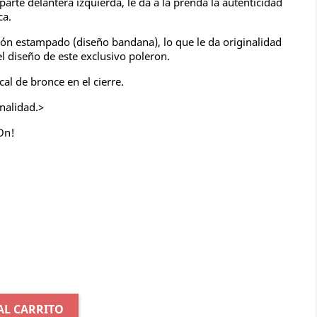
arte delantera izquierda, le da a la prenda la autenticidad
ca.
dón estampado (diseño bandana), lo que le da originalidad
el diseño de este exclusivo poleron.
al de bronce en el cierre.
nalidad.>
 On!
AL CARRITO