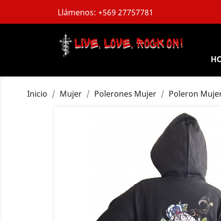
Llámenos:
+569 27757781
H
Inicio
Mujer
Polerones Mujer
Poleron Muje