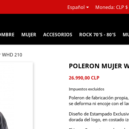

Español
Moneda:
CLP $
OMBRE
MUJER
ACCESORIOS
ROCK 70'S - 80'S
MU
r WHD 210
POLERON MUJER W
26.990,00 CLP
Impuestos excluidos
Poleron de fabricación propia
se deforma ni encoje con el la
Diseño de Estampado Exclusivo
dorada del logo, en costado izq