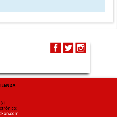
Facebook
Twitter
Instagram
 TIENDA
781
ctrónico:
ockon.com