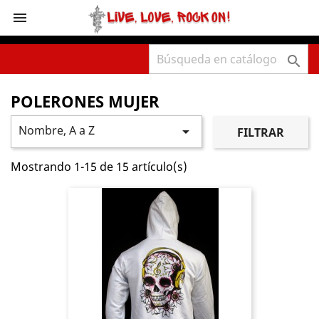
shopping_cart



POLERONES MUJER
Nombre, A a Z

FILTRAR
Mostrando 1-15 de 15 artículo(s)