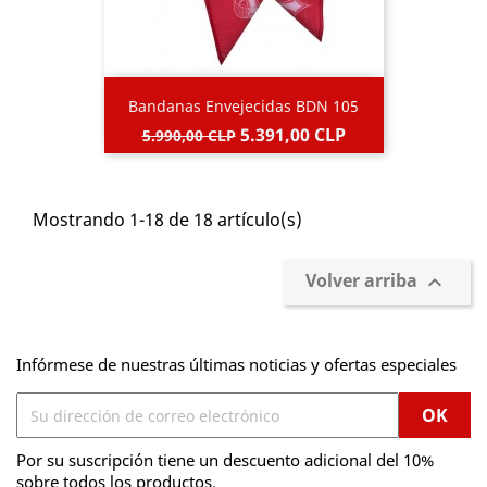
Bandanas Envejecidas BDN 105
Precio
Precio
5.391,00 CLP
5.990,00 CLP
base
Mostrando 1-18 de 18 artículo(s)
Volver arriba

Infórmese de nuestras últimas noticias y ofertas especiales
Por su suscripción tiene un descuento adicional del 10%
sobre todos los productos.