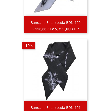
Bandana Estampada BDN 100
Precio
Precio
5.391,00 CLP
5.990,00 CLP
base
-10%
Bandana Estampada BDN 101