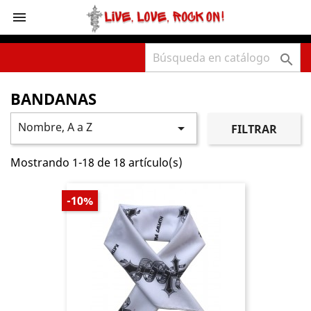
shopping_cart



BANDANAS
Nombre, A a Z

FILTRAR
Mostrando 1-18 de 18 artículo(s)
-10%