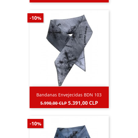
base
-10%
Bandanas Envejecidas BDN 103
Precio
Precio
5.391,00 CLP
5.990,00 CLP
base
-10%