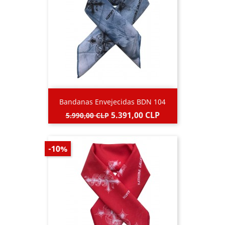
Bandanas Envejecidas BDN 104
Precio
Precio
5.391,00 CLP
5.990,00 CLP
base
-10%