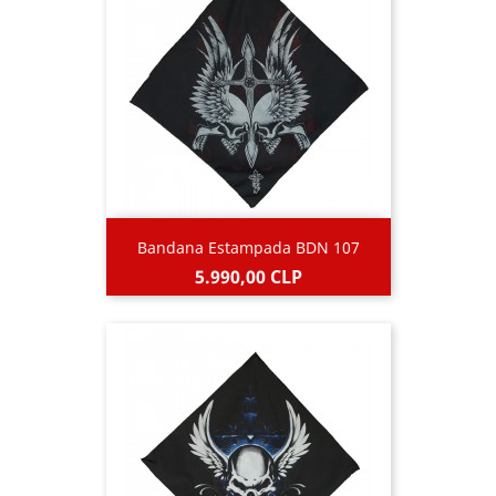
Bandana Estampada BDN 107
Precio
5.990,00 CLP