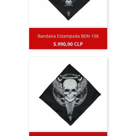
Bandana Estampada BDN 108
Precio
5.990,00 CLP