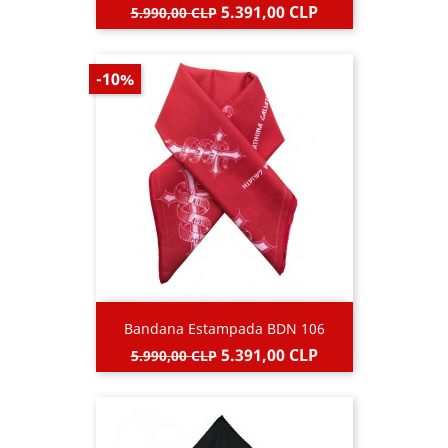
Precio
Precio
5.391,00 CLP
5.990,00 CLP
base
-10%
Bandana Estampada BDN 106
Precio
Precio
5.391,00 CLP
5.990,00 CLP
base